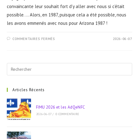
convaincante leur souhait fort d’y aller avec nous si c’était
possible. ... Alors, en 1987, puisque cela a été possible, nous
les avons emmenés avec nous pour Arizona 1987 !
SUR
COMMENTAIRES FERMÉS
2026-06-07
ARIZONA
1987
–
1-
VOLS
ET
Pre
HÔTEL
Esc
to
clo
Articles Récents
the
sea
FIMU 2026 et les AdQeNFC
pan
2026-06-07
/
0 COMMENTAIRE