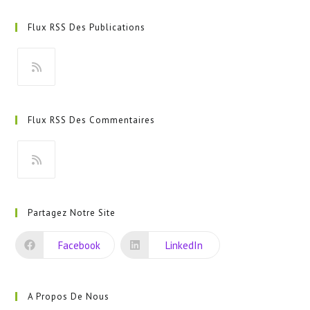
Flux RSS Des Publications
S’ouvre
dans
Flux RSS Des Commentaires
un
nouvel
onglet
S’ouvre
dans
Partagez Notre Site
un
nouvel
Facebook
LinkedIn
onglet
A Propos De Nous