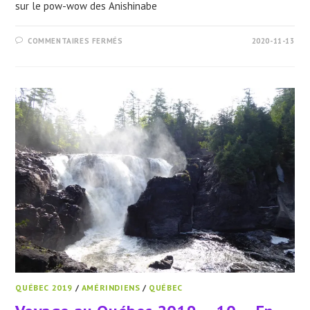
sur le pow-wow des Anishinabe
SUR
COMMENTAIRES FERMÉS
2020-11-13
VOYAGE
AU
QUÉBEC
2019
–
11
–
POW-
WOW
CHEZ
LES
ANISHINABE
QUÉBEC 2019
/
AMÉRINDIENS
/
QUÉBEC