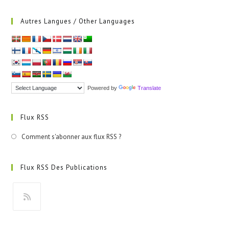
Autres Langues / Other Languages
Powered by
Translate
Flux RSS
Comment s'abonner aux flux RSS ?
Flux RSS Des Publications
S’ouvre
dans