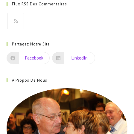
Flux RSS Des Commentaires
un
nouvel
onglet
S’ouvre
dans
Partagez Notre Site
un
nouvel
Facebook
LinkedIn
onglet
A Propos De Nous