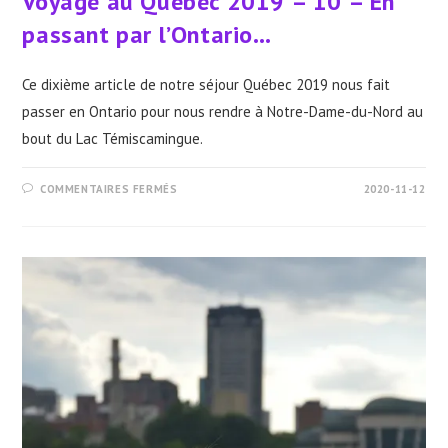
Voyage au Québec 2019 – 10 – En
passant par l’Ontario…
Ce dixième article de notre séjour Québec 2019 nous fait
passer en Ontario pour nous rendre à Notre-Dame-du-Nord au
bout du Lac Témiscamingue.
SUR
COMMENTAIRES FERMÉS
2020-11-12
VOYAGE
AU
QUÉBEC
2019
–
10
–
EN
PASSANT
PAR
L’ONTARIO…