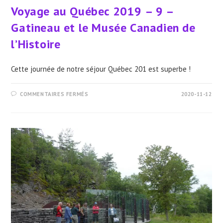
Voyage au Québec 2019 – 9 –
Gatineau et le Musée Canadien de
l’Histoire
Cette journée de notre séjour Québec 201 est superbe !
SUR
COMMENTAIRES FERMÉS
2020-11-12
VOYAGE
AU
QUÉBEC
2019
–
9
–
GATINEAU
ET
LE
MUSÉE
CANADIEN
DE
L’HISTOIRE