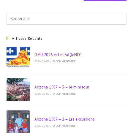
EXCURSION
À
GROSSE-
ÎLE,
Pre
MÉMORIAL
DES
Esc
IRLANDAIS
to
clo
Articles Récents
the
sea
FIMU 2026 et les AdQeNFC
pan
2026-06-07
/
0 COMMENTAIRE
Arizona 1987 – 3 – le mini tour
2026-06-07
/
0 COMMENTAIRE
Arizona 1987 – 2 – Les excursions
2026-06-07
/
0 COMMENTAIRE