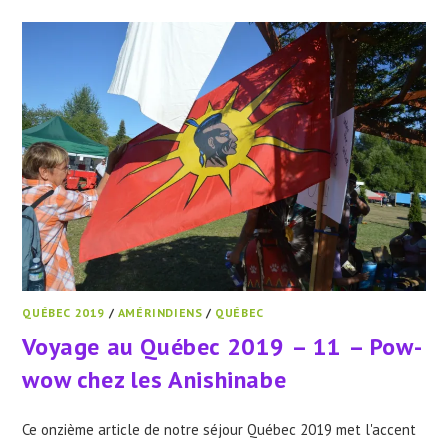
2019
–
12
–
VISITE
AUX
COUSINS
D’ABITIBI
QUÉBEC 2019
/
AMÉRINDIENS
/
QUÉBEC
Voyage au Québec 2019 – 11 – Pow-
wow chez les Anishinabe
Ce onzième article de notre séjour Québec 2019 met l'accent