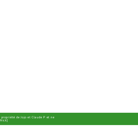
 propriété de Jojo et Claude P et ne
Nick]