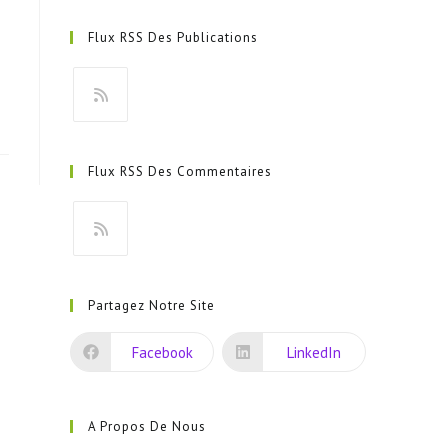
Flux RSS Des Publications
S’ouvre
dans
Flux RSS Des Commentaires
un
nouvel
onglet
S’ouvre
dans
Partagez Notre Site
un
nouvel
Facebook
LinkedIn
onglet
A Propos De Nous