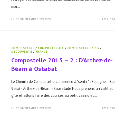
mai…
SUR
COMMENTAIRES FERMÉS
2022-07-
COMPOSTELLE
2015
–
3
:
D’OSTABAT
À
RONCEVAUX
COMPOSTELLE
/
COMPOSTELLE 1
/
COMPOSTELLE 2015
/
DÉCOUVERTE
/
FRANCE
Compostelle 2015 – 2 : D’Arthez-de-
Béarn à Ostabat
Le Chemin de Compostelle commence à "sentir" l'Espagne... Sa
9 mai - Arthez-de-Béarn - Sauvelade Nous prenons un café au
gîte et allons faire des courses au petit casino et…
SUR
COMMENTAIRES FERMÉS
2022-07-
COMPOSTELLE
2015