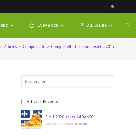
ÉBEC
LA FRANCE
AILLEURS
TOGG
>
Articles
>
Compostelle
>
Compostelle 1
>
Compostelle 2015
WEBS
SEAR
Press
Escape
to
close
Articles Récents
the
search
FIMU 2026 et les AdQeNFC
panel.
2026-06-07
/
0 COMMENTAIRE