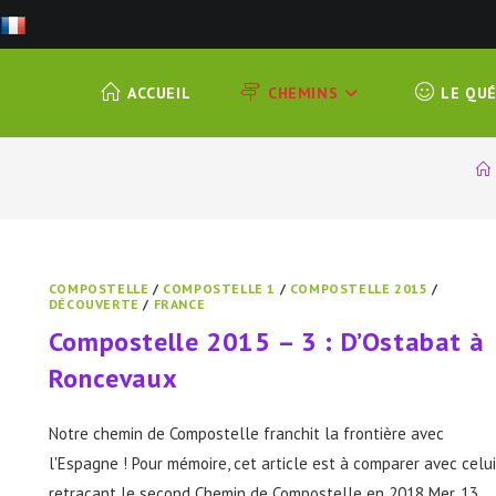
ACCUEIL
CHEMINS
LE QU
COMPOSTELLE
/
COMPOSTELLE 1
/
COMPOSTELLE 2015
/
DÉCOUVERTE
/
FRANCE
Compostelle 2015 – 3 : D’Ostabat à
Roncevaux
Notre chemin de Compostelle franchit la frontière avec
l'Espagne ! Pour mémoire, cet article est à comparer avec celui
retraçant le second Chemin de Compostelle en 2018 Mer. 13