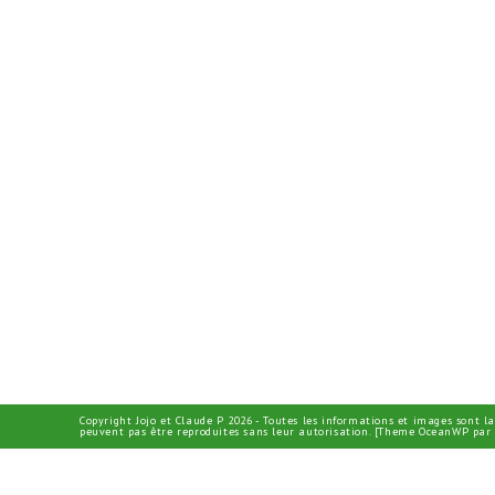
Copyright Jojo et Claude P 2026 - Toutes les informations et images sont la
peuvent pas être reproduites sans leur autorisation. [Theme OceanWP par 