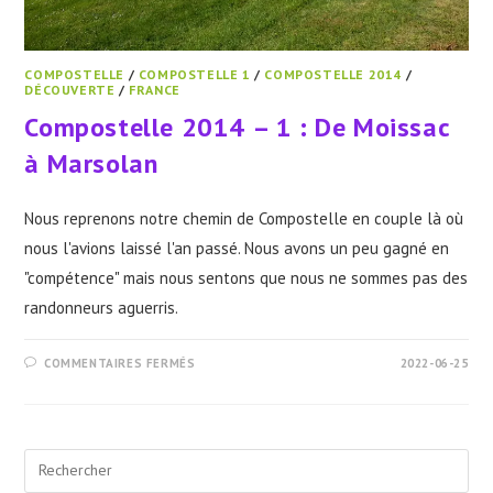
COMPOSTELLE
/
COMPOSTELLE 1
/
COMPOSTELLE 2014
/
DÉCOUVERTE
/
FRANCE
Compostelle 2014 – 1 : De Moissac
à Marsolan
Nous reprenons notre chemin de Compostelle en couple là où
nous l'avions laissé l'an passé. Nous avons un peu gagné en
"compétence" mais nous sentons que nous ne sommes pas des
randonneurs aguerris.
SUR
COMMENTAIRES FERMÉS
2022-06-25
COMPOSTELLE
2014
–
1
:
DE
Pre
MOISSAC
À
Esc
MARSOLAN