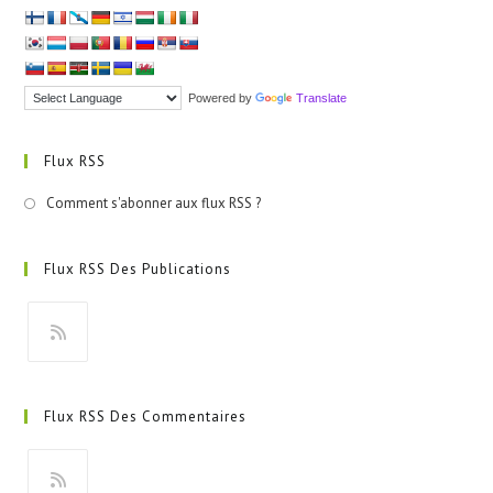
Powered by
Translate
Flux RSS
Comment s'abonner aux flux RSS ?
Flux RSS Des Publications
S’ouvre
dans
Flux RSS Des Commentaires
un
nouvel
onglet