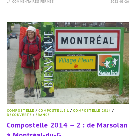
SUR
COMMENTAIRES FERMÉS
2022-06-26
COMPOSTELLE
2014
–
3
:
DE
MONTRÉAL-
DU-
GERS
À
AIRE-
SUR-
L’ADOUR
COMPOSTELLE
/
COMPOSTELLE 1
/
COMPOSTELLE 2014
/
DÉCOUVERTE
/
FRANCE
Compostelle 2014 – 2 : de Marsolan
à Montréal-du-G