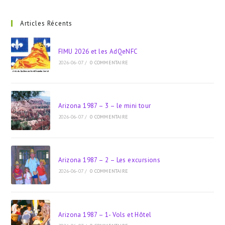
to
clo
Articles Récents
the
sea
FIMU 2026 et les AdQeNFC
pan
2026-06-07
/
0 COMMENTAIRE
Arizona 1987 – 3 – le mini tour
2026-06-07
/
0 COMMENTAIRE
Arizona 1987 – 2 – Les excursions
2026-06-07
/
0 COMMENTAIRE
Arizona 1987 – 1- Vols et Hôtel