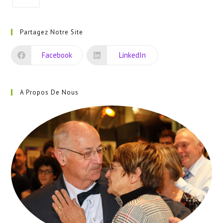
S’ouvre
dans
Partagez Notre Site
un
nouvel
Facebook
LinkedIn
onglet
A Propos De Nous