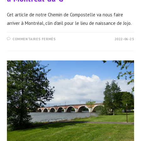
Cet article de notre Chemin de Compostelle va nous faire
arriver à Montréal, clin d'œil pour le lieu de naissance de Jojo.
SUR
COMMENTAIRES FERMÉS
2022-06-25
COMPOSTELLE
2014
–
2
:
DE
MARSOLAN
À
MONTRÉAL-
DU-
G