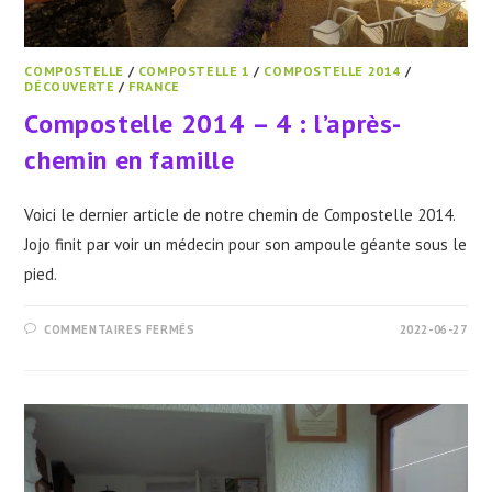
COMPOSTELLE
/
COMPOSTELLE 1
/
COMPOSTELLE 2014
/
DÉCOUVERTE
/
FRANCE
Compostelle 2014 – 4 : l’après-
chemin en famille
Voici le dernier article de notre chemin de Compostelle 2014.
Jojo finit par voir un médecin pour son ampoule géante sous le
pied.
SUR
COMMENTAIRES FERMÉS
2022-06-27
COMPOSTELLE
2014
–
4
:
L’APRÈS-
CHEMIN
EN
FAMILLE