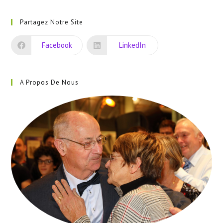
S’ouvre
dans
Partagez Notre Site
un
nouvel
Facebook
LinkedIn
onglet
A Propos De Nous