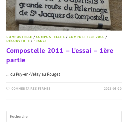
COMPOSTELLE
/
COMPOSTELLE 1
/
COMPOSTELLE 2011
/
DÉCOUVERTE
/
FRANCE
Compostelle 2011 – L’essai – 1ère
partie
... du Puy-en-Velay au Rouget
SUR
COMMENTAIRES FERMÉS
2022-03-20
COMPOSTELLE
2011
–
L’ESSAI
–
1ÈRE
Pre
PARTIE
Esc