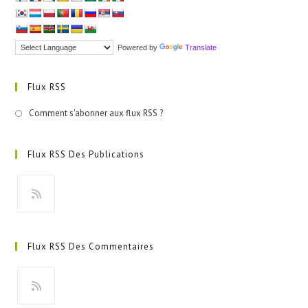
Powered by
Translate
Flux RSS
Comment s'abonner aux flux RSS ?
Flux RSS Des Publications
S’ouvre
dans
Flux RSS Des Commentaires
un
nouvel
onglet