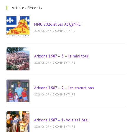
to
clo
Articles Récents
the
sea
FIMU 2026 et les AdQeNFC
pan
2026-06-07
/
0 COMMENTAIRE
Arizona 1987 – 3 – le mini tour
2026-06-07
/
0 COMMENTAIRE
Arizona 1987 – 2 – Les excursions
2026-06-07
/
0 COMMENTAIRE
Arizona 1987 – 1- Vols et Hôtel
2026-06-07
/
0 COMMENTAIRE