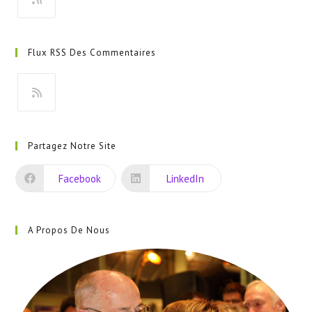
S’ouvre
dans
Flux RSS Des Commentaires
un
nouvel
onglet
S’ouvre
dans
Partagez Notre Site
un
nouvel
Facebook
LinkedIn
onglet
A Propos De Nous