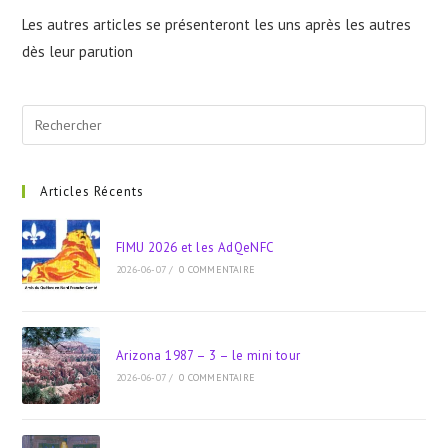
Les autres articles se présenteront les uns après les autres
dès leur parution
Pre
Esc
to
clo
Articles Récents
the
sea
FIMU 2026 et les AdQeNFC
pan
2026-06-07
/
0 COMMENTAIRE
Arizona 1987 – 3 – le mini tour
2026-06-07
/
0 COMMENTAIRE