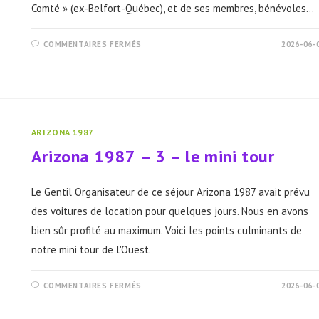
Comté » (ex-Belfort-Québec), et de ses membres, bénévoles…
SUR
COMMENTAIRES FERMÉS
2026-06-
FIMU
2026
ET
LES
ADQENFC
ARIZONA 1987
Arizona 1987 – 3 – le mini tour
Le Gentil Organisateur de ce séjour Arizona 1987 avait prévu
des voitures de location pour quelques jours. Nous en avons
bien sûr profité au maximum. Voici les points culminants de
notre mini tour de l'Ouest.
SUR
COMMENTAIRES FERMÉS
2026-06-
ARIZONA
1987
–