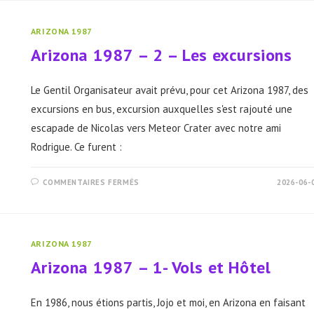
3
–
LE
MINI
ARIZONA 1987
TOUR
Arizona 1987 – 2 – Les excursions
Le Gentil Organisateur avait prévu, pour cet Arizona 1987, des
excursions en bus, excursion auxquelles s'est rajouté une
escapade de Nicolas vers Meteor Crater avec notre ami
Rodrigue. Ce furent :
SUR
COMMENTAIRES FERMÉS
2026-06-
ARIZONA
1987
–
2
–
LES
ARIZONA 1987
EXCURSIONS
Arizona 1987 – 1- Vols et Hôtel
En 1986, nous étions partis, Jojo et moi, en Arizona en faisant