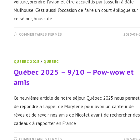
voiture, prendre l'avion et être accueillis par Josselin à Bâle-
Mulhouse. C'est aussi l'occasion de faire un court épilogue sur
ce séjour, bousculé...
SUR
COMMENTAIRES FERMÉS
2025-09-
QUÉBEC
2025
–
10/10
–
RETOUR
QUÉBEC 2025
/
QUÉBEC
ET
ÉPILOGUE
Québec 2025 – 9/10 – Pow-wow et
amis
Ce neuvième article de notre séjour Québec 2025 nous permet
de répondre à l'appel de Marylène pour avoir un capteur de
rêves et de revoir nos amis de Nicolet avant de rechercher des
cadeaux à rapporter en France
SUR
COMMENTAIRES FERMÉS
2025-09-