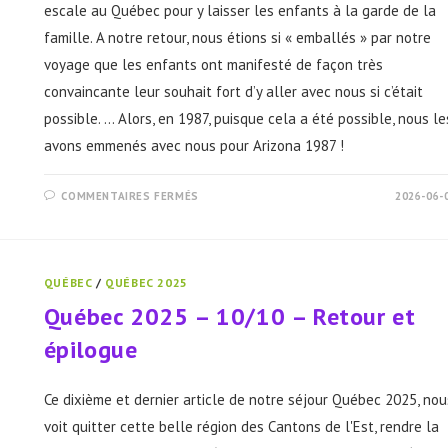
escale au Québec pour y laisser les enfants à la garde de la
famille. A notre retour, nous étions si « emballés » par notre
voyage que les enfants ont manifesté de façon très
convaincante leur souhait fort d’y aller avec nous si c’était
possible. ... Alors, en 1987, puisque cela a été possible, nous le
avons emmenés avec nous pour Arizona 1987 !
SUR
COMMENTAIRES FERMÉS
2026-06-
ARIZONA
1987
–
1-
VOLS
ET
QUÉBEC
/
QUÉBEC 2025
HÔTEL
Québec 2025 – 10/10 – Retour et
épilogue
Ce dixième et dernier article de notre séjour Québec 2025, nou
voit quitter cette belle région des Cantons de l'Est, rendre la