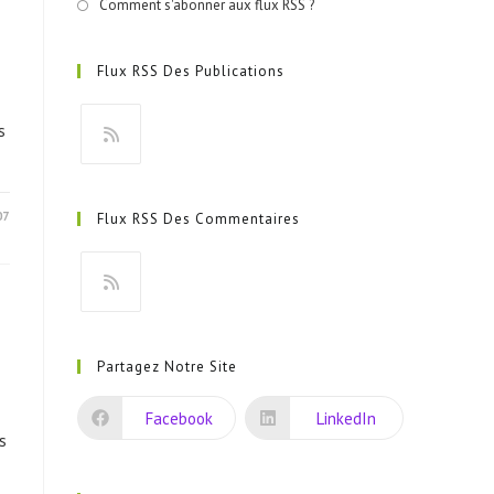
Comment s'abonner aux flux RSS ?
Flux RSS Des Publications
s
S’ouvre
dans
07
Flux RSS Des Commentaires
un
nouvel
onglet
S’ouvre
dans
Partagez Notre Site
un
nouvel
Facebook
LinkedIn
onglet
s