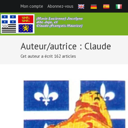
Skip
Mon compte
Abonnez-vous
to
content
Auteur/autrice :
Claude
Cet auteur a écrit 162 articles