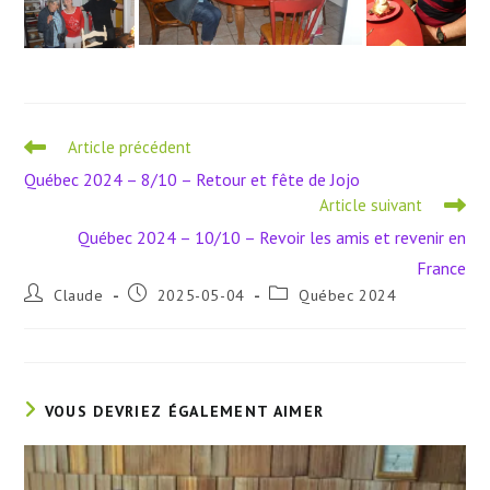
Read
Article précédent
more
Québec 2024 – 8/10 – Retour et fête de Jojo
articles
Article suivant
Québec 2024 – 10/10 – Revoir les amis et revenir en
France
Auteur/autrice
Publication
Post
Claude
2025-05-04
Québec 2024
de
publiée :
category:
la
publication :
VOUS DEVRIEZ ÉGALEMENT AIMER