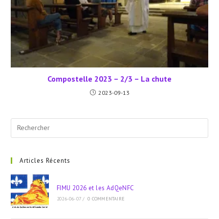
Compostelle 2023 – 2/3 – La chute
2023-09-13
Pre
Esc
to
clo
Articles Récents
the
sea
FIMU 2026 et les AdQeNFC
pan
2026-06-07
/
0 COMMENTAIRE