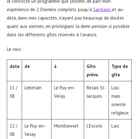
Je concocte un programme que j’estime, de part mon
expérience de 2 Chemins complets jusqu’à
Santiago
et au-
delà, dans mes capacités, n’ayant pas beaucoup de doutes
quant aux siennes, en privilégiant la demi-pension si possible
dans les différents gîtes réservés à l’avance.
Le voici :
date
de
à
Gîte
Type de
Ob
prévu
gîte
11 /
Lebetain
Le Puy-en-
Relais St-
Laïc
Bé
08
Velay
Jacques
mais
l’
orienté
Rh
religieux
12 /
Le Puy-en-
Montbonnet
L’Escole
Laïc
pr
08
Velay