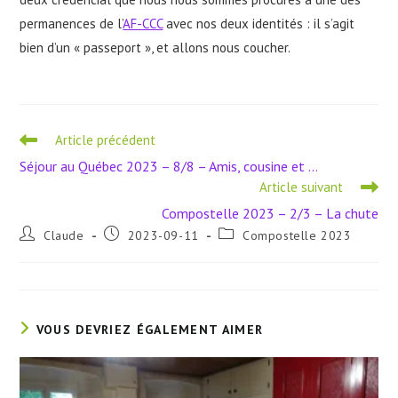
permanences de l’
AF-CCC
avec nos deux identités : il s’agit
bien d’un « passeport », et allons nous coucher.
Read
Article précédent
more
Séjour au Québec 2023 – 8/8 – Amis, cousine et …
articles
Article suivant
Compostelle 2023 – 2/3 – La chute
Auteur/autrice
Publication
Post
Claude
2023-09-11
Compostelle 2023
de
publiée :
category:
la
publication :
VOUS DEVRIEZ ÉGALEMENT AIMER