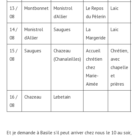
13 /
Montbonnet
Monistrol
Le Repos
Laïc
pr
08
d’Allier
du Pèlerin
14 /
Monistrol
Saugues
La
Laïc
as
08
d’Allier
Margeride
15 /
Saugues
Chazeau
Accueil
Chrétien,
Pr
08
(Chanaleilles)
chrétien
avec
Do
chez
chapelle
(L
Marie-
et
pa
Aimée
prières
16 /
Chazeau
Lebetain
08
Et je demande à Basile s’il peut arriver chez nous le 10 au soir,