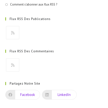
Comment s'abonner aux flux RSS ?
Flux RSS Des Publications
S’ouvre
dans
Flux RSS Des Commentaires
un
nouvel
onglet
S’ouvre
dans
Partagez Notre Site
un
nouvel
Facebook
LinkedIn
onglet