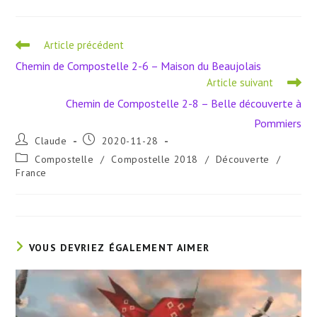
Read
Article précédent
more
Chemin de Compostelle 2-6 – Maison du Beaujolais
articles
Article suivant
Chemin de Compostelle 2-8 – Belle découverte à
Pommiers
Auteur/autrice
Publication
Claude
2020-11-28
de
publiée :
Post
Compostelle
/
Compostelle 2018
/
Découverte
/
la
category:
France
publication :
VOUS DEVRIEZ ÉGALEMENT AIMER