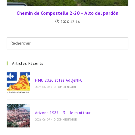
Chemin de Compostelle 2-20 – Alto del pardón
2020-12-16
Pre
Esc
to
clo
Articles Récents
the
sea
FIMU 2026 et les AdQeNFC
pan
2026-06-07
/
0 COMMENTAIRE
Arizona 1987 – 3 – le mini tour
2026-06-07
/
0 COMMENTAIRE