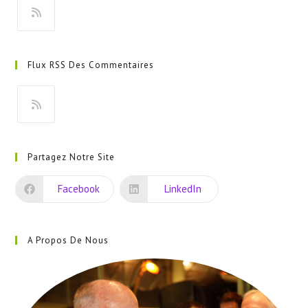
S’ouvre
dans
Flux RSS Des Commentaires
un
nouvel
onglet
S’ouvre
dans
Partagez Notre Site
un
nouvel
Facebook
LinkedIn
onglet
A Propos De Nous