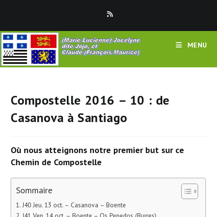
Skip
to
content
MENU
Compostelle 2016 – 10 : de
Casanova à Santiago
Où nous atteignons notre premier but sur ce
Chemin de Compostelle
Sommaire
J40 Jeu. 13 oct. – Casanova – Boente
J41 Ven. 14 oct. – Boente – Os Penedos (Burres)