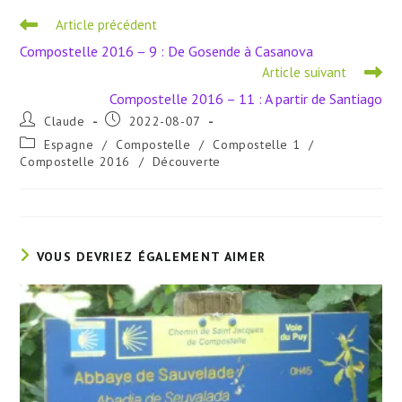
Read
Article précédent
more
Compostelle 2016 – 9 : De Gosende à Casanova
articles
Article suivant
Compostelle 2016 – 11 : A partir de Santiago
Auteur/autrice
Publication
Claude
2022-08-07
de
publiée :
Post
Espagne
/
Compostelle
/
Compostelle 1
/
la
category:
Compostelle 2016
/
Découverte
publication :
VOUS DEVRIEZ ÉGALEMENT AIMER