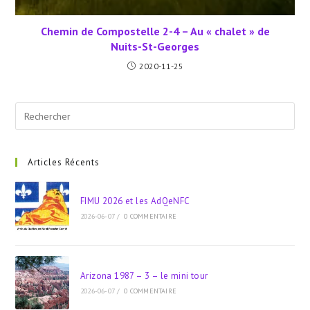
Chemin de Compostelle 2-4 – Au « chalet » de
Nuits-St-Georges
2020-11-25
Pre
Esc
to
clo
Articles Récents
the
sea
FIMU 2026 et les AdQeNFC
pan
2026-06-07
/
0 COMMENTAIRE
Arizona 1987 – 3 – le mini tour
2026-06-07
/
0 COMMENTAIRE