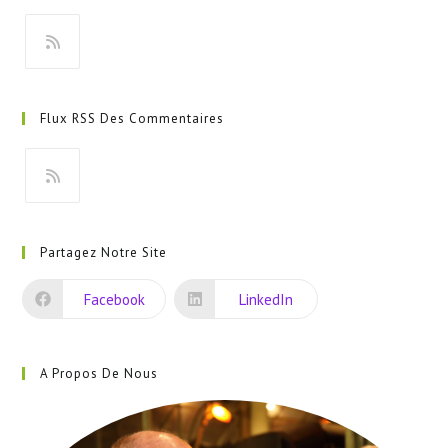
S’ouvre
dans
Flux RSS Des Commentaires
un
nouvel
onglet
S’ouvre
dans
Partagez Notre Site
un
nouvel
Facebook
LinkedIn
onglet
A Propos De Nous