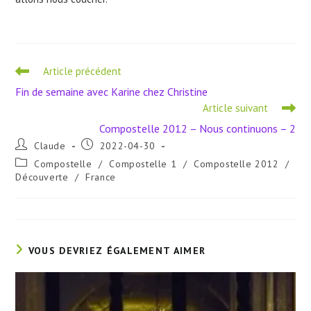
Read
Article précédent
more
Fin de semaine avec Karine chez Christine
articles
Article suivant
Compostelle 2012 – Nous continuons – 2
Auteur/autrice
Publication
Claude
2022-04-30
de
publiée :
Post
Compostelle
/
Compostelle 1
/
Compostelle 2012
/
la
category:
Découverte
/
France
publication :
VOUS DEVRIEZ ÉGALEMENT AIMER