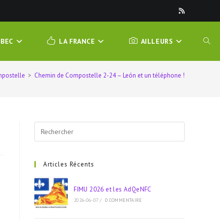
ÉBEC
LA FRANCE
AILLEURS
TOGG
postelle
>
Chemin de Compostelle 2-24 – León et un téléphone !
WEBS
SEAR
!
Press
Escape
to
close
Articles Récents
the
search
FIMU 2026 et les AdQeNFC
panel.
2026-06-07
/
0 COMMENTAIRE