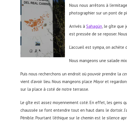
Nous nous arrêtons à l’ermitage
photographier sur un pont de p
Arrivés à
Sahag
ú
n
, le gîte que 
est pressée de se reposer. Nou
L’accueil est sympa, on achète d
Nous mangeons une salade mi
Puis nous recherchons un endroit où pouvoir prendre la
ce
vient d’avoir lieu. Nous mangeons place
Mayor
et regardons
sur la place à coté de notre terrasse.
Le gîte est assez moyennement coté. En effet, les gens qui
chaussée se font entendre tout en haut dans le dortoir. J’a
Pénible. Pourtant l’éthique sur le chemin est le silence ap