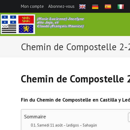
Skip
Mon compte
Abonnez-vous
to
content
Chemin de Compostelle 2-2
Chemin de Compostelle 2
Fin du Chemin de Compostelle en Castilla y Leó
Sommaire
Samedi 11 août – Ledigos – Sahagún