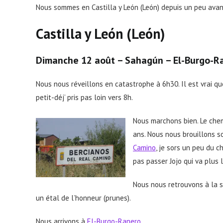
Nous sommes en Castilla y León (León) depuis un peu avan
Castilla y León (León)
Dimanche 12 août –
Sahagún
– El-Burgo-R
Nous nous réveillons en catastrophe à 6h30. Il est vrai q
petit-déj’ pris pas loin vers 8h.
Nous marchons bien. Le chemi
ans. Nous nous brouillons s
Camino
, je sors un peu du 
pas passer Jojo qui va plus 
Nous nous retrouvons à la s
un étal de l’honneur (prunes).
Nous arrivons à
El-Burgo-Ranero