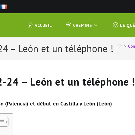
ACCUEIL
CHEMINS
LE QU
4 – León et un téléphone !
>
Com
-24 – León et un téléphone 
n (Palencia) et début en Castilla y León (León)