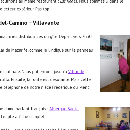
retournons au même restaurant :
Las Redes.
Nous sommes 3 dans le
rojecteur extérieur. Pas top !
del-Camino – Villa
va
nte
 machines distributrices du gîte. Départ vers 7h30.
llar de Mazarife, comme je l’indique sur le panneau
re matinale. Nous patientons jusqu’à
Villar de
lla. Ensuite, la route est désolante. Mais cette
de téléphone de notre nièce Frédérique qui vient
une dame parlant français :
Albergue Santa
 Le gîte affiche complet.