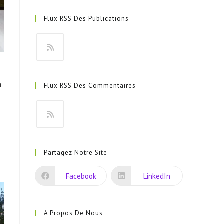
Flux RSS Des Publications
S’ouvre
dans
n
Flux RSS Des Commentaires
un
nouvel
onglet
S’ouvre
dans
s
Partagez Notre Site
un
nouvel
Facebook
LinkedIn
onglet
A Propos De Nous