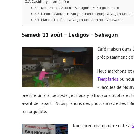
Castilla y León (León)
Dimanche 12 août – Sahagún – El-Burgo-Ranero
Lundi 13 août – El-Burgo-Ranero (León) La-Virgen-del-C
Mardi 14 août – La-Virgen-del-Camino – Villavante
Samedi 11 août – Ledigos –
Sahagún
Café maison dans l’
précipitamment de 
Nous marchons et 
Templarios
où nous
« Jacques de Molay
prendre un vrai petit-déj’, et nous y retrouvons Sophie et F
avant de repartir. Nous prenons des photos avec elles ! Bie
remarquable.
Nous prenons un autre café à
S