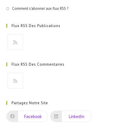
Comment s'abonner aux flux RSS ?
Flux RSS Des Publications
S’ouvre
dans
Flux RSS Des Commentaires
un
nouvel
onglet
S’ouvre
dans
Partagez Notre Site
un
nouvel
Facebook
LinkedIn
onglet