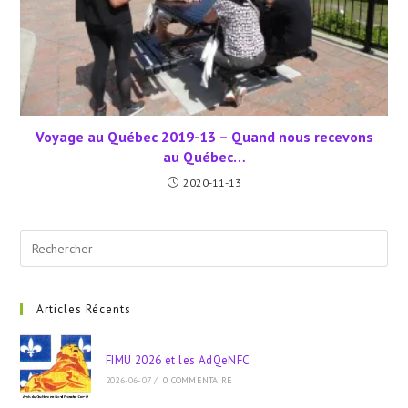
Voyage au Québec 2019-13 – Quand nous recevons
au Québec…
2020-11-13
Pre
Esc
to
clo
Articles Récents
the
sea
FIMU 2026 et les AdQeNFC
pan
2026-06-07
/
0 COMMENTAIRE