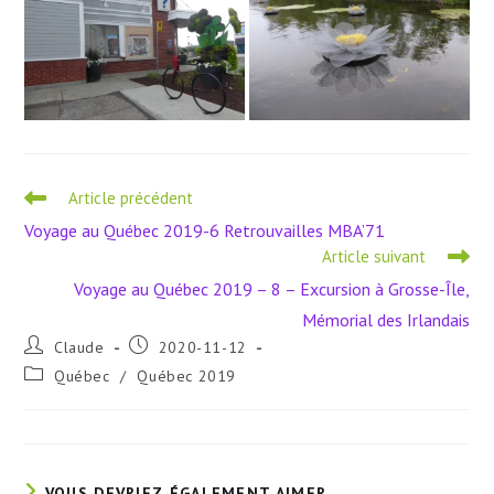
Read
Article précédent
more
Voyage au Québec 2019-6 Retrouvailles MBA’71
articles
Article suivant
Voyage au Québec 2019 – 8 – Excursion à Grosse-Île,
Mémorial des Irlandais
Auteur/autrice
Publication
Claude
2020-11-12
de
publiée :
Post
Québec
/
Québec 2019
la
category:
publication :
VOUS DEVRIEZ ÉGALEMENT AIMER