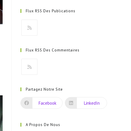
Flux RSS Des Publications
S’ouvre
dans
Flux RSS Des Commentaires
un
nouvel
onglet
S’ouvre
dans
Partagez Notre Site
un
nouvel
Facebook
LinkedIn
onglet
A Propos De Nous