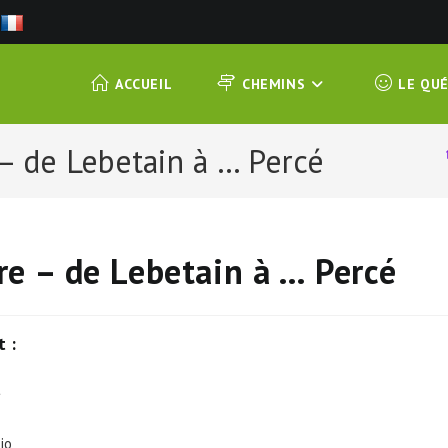
ACCUEIL
CHEMINS
LE QU
 de Lebetain à … Percé
e – de Lebetain à … Percé
 :
t
jo