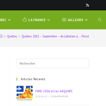
ÉBEC
LA FRANCE
AILLEURS
TOGG
>
Québec
>
Québec 2011 – Septembre – de Lebetain à … Percé
WEBS
SEAR
Press
Escape
to
close
Articles Récents
the
search
FIMU 2026 et les AdQeNFC
panel.
2026-06-07
/
0 COMMENTAIRE