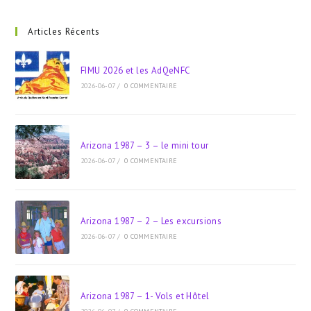
to
clo
Articles Récents
the
sea
FIMU 2026 et les AdQeNFC
pan
2026-06-07
/
0 COMMENTAIRE
Arizona 1987 – 3 – le mini tour
2026-06-07
/
0 COMMENTAIRE
Arizona 1987 – 2 – Les excursions
2026-06-07
/
0 COMMENTAIRE
Arizona 1987 – 1- Vols et Hôtel