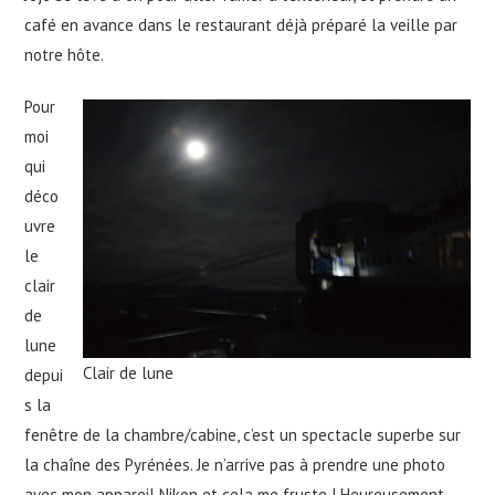
café en avance dans le restaurant déjà préparé la veille par
notre hôte.
Pour
moi
qui
déco
uvre
le
clair
de
lune
Clair de lune
depui
s la
fenêtre de la chambre/cabine, c’est un spectacle superbe sur
la chaîne des Pyrénées. Je n’arrive pas à prendre une photo
avec mon appareil Nikon et cela me fruste ! Heureusement