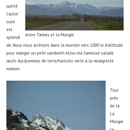
quitté
l’autor
oute
est
entre Tarbes et la Mongie
splendi
de. Nous nous arrêtons dans la montée vers 1000 m d’altitude
pour manger un petit sandwich et/ou ma fameuse salade
œufs dur/pommes de terre/haricots verts à la vinaigrette
maison.
Tout
près
de la
La
Mongie
la