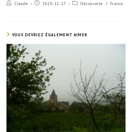
Auteur/autrice
Publication
Post
Claude
2020-11-17
Découverte
/
France
de
publiée :
category:
la
publication :
VOUS DEVRIEZ ÉGALEMENT AIMER